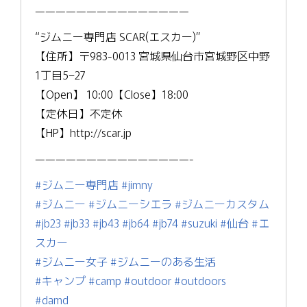
———————————————
“ジムニー専門店 SCAR(エスカー)”
【住所】〒983-0013 宮城県仙台市宮城野区中野
1丁目5−27
【Open】 10:00【Close】18:00
【定休日】不定休
【HP】http://scar.jp
———————————————-
#ジムニー専門店
#jimny
#ジムニー
#ジムニーシエラ
#ジムニーカスタム
#jb23
#jb33
#jb43
#jb64
#jb74
#suzuki
#仙台
#エ
スカー
#ジムニー女子
#ジムニーのある生活
#キャンプ
#camp
#outdoor
#outdoors
#damd