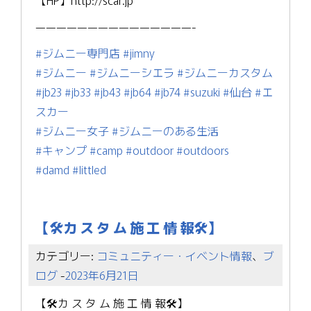
【HP】http://scar.jp
———————————————-
#ジムニー専門店
#jimny
#ジムニー
#ジムニーシエラ
#ジムニーカスタム
#jb23
#jb33
#jb43
#jb64
#jb74
#suzuki
#仙台
#エ
スカー
#ジムニー女子
#ジムニーのある生活
#キャンプ
#camp
#outdoor
#outdoors
#damd
#littled
【🛠カ ス タ ム 施 工 情 報🛠】
カテゴリー:
コミュニティー・イベント情報
、
ブ
ログ
-
2023年6月21日
【🛠カ ス タ ム 施 工 情 報🛠】