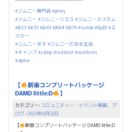
#ジムニー専門店
#jimny
#ジムニー
#ジムニーシエラ
#ジムニーカスタム
#jb23
#jb33
#jb43
#jb64
#jb74
#suzuki
#仙台
#エ
スカー
#ジムニー女子
#ジムニーのある生活
#キャンプ
#camp
#outdoor
#outdoors
#alpine
【
新車コンプリートパッケージ
DAMD little:D
】
カテゴリー:
コミュニティー・イベント情報
、
ブ
ログ
-
2023年6月22日
【
新車コンプリートパッケージ DAMD little:D