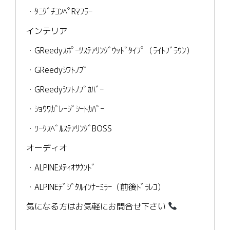
・ﾀﾆｸﾞﾁｺﾝﾍﾟRﾏﾌﾗｰ
インテリア
・GReedyｽﾎﾟｰﾂｽﾃｱﾘﾝｸﾞｳｯﾄﾞﾀｲﾌﾟ（ﾗｲﾄﾌﾞﾗｳﾝ）
・GReedyｼﾌﾄﾉﾌﾞ
・GReedyｼﾌﾄﾉﾌﾞｶﾊﾞｰ
・ｼｮｳﾜｶﾞﾚｰｼﾞｼｰﾄｶﾊﾞｰ
・ﾜｰｸｽﾍﾞﾙｽﾃｱﾘﾝｸﾞBOSS
オーディオ
・ALPINEﾒﾃｨｵｻｳﾝﾄﾞ
・ALPINEﾃﾞｼﾞﾀﾙｲﾝﾅｰﾐﾗｰ（前後ﾄﾞﾗﾚｺ）
気になる方はお気軽にお問合せ下さい