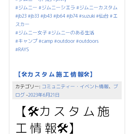
#ジムニー
#ジムニーシエラ
#ジムニーカスタム
#jb23
#jb33
#jb43
#jb64
#jb74
#suzuki
#仙台
#エ
スカー
#ジムニー女子
#ジムニーのある生活
#キャンプ
#camp
#outdoor
#outdoors
#RAYS
【🛠カ ス タ ム 施 工 情 報🛠】
カテゴリー:
コミュニティー・イベント情報
、
ブ
ログ
-
2023年6月21日
【🛠カ ス タ ム 施
工 情 報🛠】