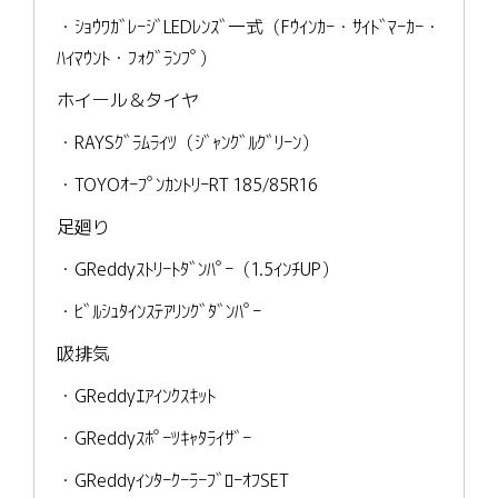
・ｼｮｳﾜｶﾞﾚｰｼﾞLEDﾚﾝｽﾞ一式（Fｳｲﾝｶｰ・ｻｲﾄﾞﾏｰｶｰ・
ﾊｲﾏｳﾝﾄ・ﾌｫｸﾞﾗﾝﾌﾟ）
ホイール＆タイヤ
・RAYSｸﾞﾗﾑﾗｲﾂ（ｼﾞｬﾝｸﾞﾙｸﾞﾘｰﾝ）
・TOYOｵｰﾌﾟﾝｶﾝﾄﾘｰRT 185/85R16
足廻り
・GReddyｽﾄﾘｰﾄﾀﾞﾝﾊﾟｰ（1.5ｲﾝﾁUP）
・ﾋﾞﾙｼｭﾀｲﾝｽﾃｱﾘﾝｸﾞﾀﾞﾝﾊﾟｰ
吸排気
・GReddyｴｱｲﾝｸｽｷｯﾄ
・GReddyｽﾎﾟｰﾂｷｬﾀﾗｲｻﾞｰ
・GReddyｲﾝﾀｰｸｰﾗｰﾌﾞﾛｰｵﾌSET