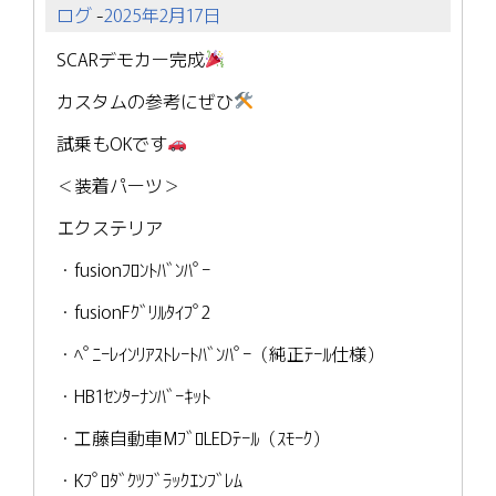
ログ
-
2025年2月17日
SCARデモカー完成
カスタムの参考にぜひ
試乗もOKです
＜装着パーツ＞
エクステリア
・fusionﾌﾛﾝﾄﾊﾞﾝﾊﾟｰ
・fusionFｸﾞﾘﾙﾀｲﾌﾟ2
・ﾍﾟﾆｰﾚｲﾝﾘｱｽﾄﾚｰﾄﾊﾞﾝﾊﾟｰ（純正ﾃｰﾙ仕様）
・HB1ｾﾝﾀｰﾅﾝﾊﾞｰｷｯﾄ
・工藤自動車MﾌﾞﾛLEDﾃｰﾙ（ｽﾓｰｸ）
・Kﾌﾟﾛﾀﾞｸﾂﾌﾞﾗｯｸｴﾝﾌﾞﾚﾑ