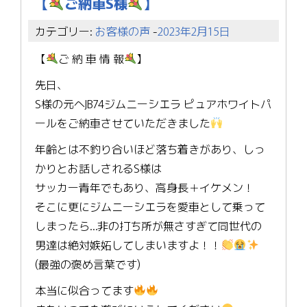
【
ご納車S様
】
カテゴリー:
お客様の声
-
2023年2月15日
【
ご 納 車 情 報
】
先日、
S様の元へJB74ジムニーシエラ ピュアホワイトパ
ールをご納車させていただきました
年齢とは不釣り合いほど落ち着きがあり、しっ
かりとお話しされるS様は
サッカー青年でもあり、高身長＋イケメン！
そこに更にジムニーシエラを愛車として乗って
しまったら…非の打ち所が無さすぎて同世代の
男達は絶対嫉妬してしまいますよ！！
(最強の褒め言葉です)
本当に似合ってます