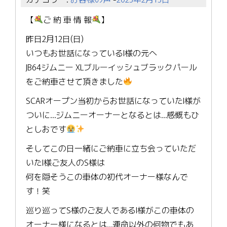
【
ご 納 車 情 報
】
昨日2月12日(日)
いつもお世話になっているI様の元へ
JB64ジムニー XLブルーイッシュブラックパール
をご納車させて頂きました
SCARオープン当初からお世話になっていたI様が
ついに…ジムニーオーナーとなるとは…感慨もひ
としおです
そしてこの日一緒にご納車に立ち会っていただ
いたI様ご友人のS様は
何を隠そうこの車体の初代オーナー様なんで
す！笑
巡り巡ってS様のご友人であるI様がこの車体の
オーナー様になるとは…運命以外の何物でもあ