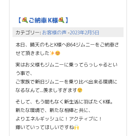
【
ご納車 K様
】
カテゴリー:
お客様の声
-
2023年2月5日
本日、晴天のもとK様へJB64ジムニーをご納車さ
せて頂きました
実はお父様もジムニーに乗ってらっしゃるとい
う事で、
ご家族で新旧ジムニーを乗り比べ出来る環境に
なるなんて…羨ましすぎます
そして、もう間もなく新生活に羽ばたくK様。
新たな環境で、新たな相棒と共に、
よりエネルギッシュに！アクティブに！
輝いていってほしいですね