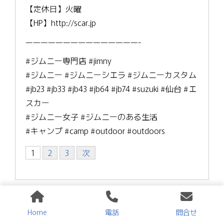
【定休日】火曜
【HP】http://scar.jp
———————————————-
#ジムニー専門店 #jimny
#ジムニー #ジムニーシエラ #ジムニーカスタム
#jb23 #jb33 #jb43 #jb64 #jb74 #suzuki #仙台 #エ
スカー
#ジムニー女子 #ジムニーのある生活
#キャンプ #camp #outdoor #outdoors
1
2
3
次
Instagram
Twitter
YouTube
Channel
Home
電話
問合せ
最近の投稿