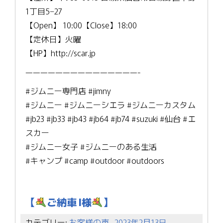
1丁目5−27
【Open】 10:00【Close】18:00
【定休日】火曜
【HP】http://scar.jp
———————————————-
#ジムニー専門店 #jimny
#ジムニー #ジムニーシエラ #ジムニーカスタム
#jb23 #jb33 #jb43 #jb64 #jb74 #suzuki #仙台 #エ
スカー
#ジムニー女子 #ジムニーのある生活
#キャンプ #camp #outdoor #outdoors
【
ご納車 I様
】
カテゴリー:
お客様の声
-
2023年2月13日