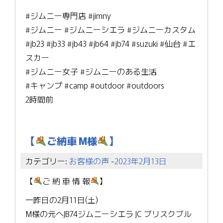
#ジムニー専門店 #jimny
#ジムニー #ジムニーシエラ #ジムニーカスタム
#jb23 #jb33 #jb43 #jb64 #jb74 #suzuki #仙台 #エ
スカー
#ジムニー女子 #ジムニーのある生活
#キャンプ #camp #outdoor #outdoors
2時間前
【
ご納車 M様
】
カテゴリー:
お客様の声
-
2023年2月13日
【
ご 納 車 情 報
】
一昨日の2月11日(土)
M様の元へJB74ジムニーシエラ JC ブリスクブル