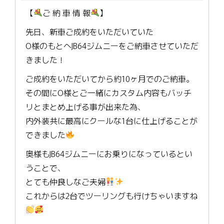
【
ご 納 車 情 報
】
先日、新車ご成約をいただいていた
O様のもとへJB64ジムニーをご納車させていただ
きました！
ご成約をいただいてから約10ヶ月でのご納車。
その間にO様とご一緒にカスタム内容もバッチ
リとまとめ上げる事が出来た為、
内外装共に最高にクールな1台に仕上げることが
できました
奥様もJB64ジムニーにお乗りになっているとい
うことで、
とても仲良しなご夫婦
これからは2台でツーリングも行けちゃいますね