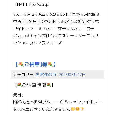
【HP】http://scar.jp
#JA11 #JA12 #JA22 #jb23 #JB64 #jimny #Sendai #
中古車 #SUV #TOYOTIRES #OPENCOUNTRY #ホ
ワイトレター #ジムニー女子 #ジムニー男子
#Camp #キャンプ仙台 #エスカー #シーエルリ
ンク #アウトクラスカーズ
【
ご納車 J様
】
カテゴリー:
お客様の声
-
2023年3月17日
【
ご 納 車 情 報
】
先日、
J様のもとへJB64ジムニー XL シフォンアイボリー
をご納車させていただきました