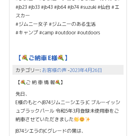
#jb23 #jb33 #jb43 #jb64 #jb74 #suzuki #仙台 #エ
スカー
#ジムニー女子 #ジムニーのある生活
#キャンプ #camp #outdoor #outdoors
【
ご納車 E様
】
カテゴリー:
お客様の声
-
2023年4月26日
【
ご 納 車 情 報
】
先日、
E様のもとへJB74ジムニーシエラ JC ブルーイッシ
ュブラックパール 令和5年3月登録未使用車をご
納車させていただきました
JB74シエラのJCグレードの黒は、