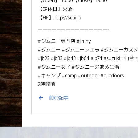
【Open】 10:00【Close】18:00
【定休日】火曜
【HP】http://scar.jp
———————————————-
#ジムニー専門店 #jimny
#ジムニー #ジムニーシエラ #ジムニーカス
#jb23 #jb33 #jb43 #jb64 #jb74 #suzuki #
#ジムニー女子 #ジムニーのある生活
#キャンプ #camp #outdoor #outdoors
2時間前
前の記事