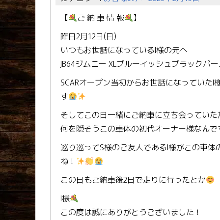
【
ご 納 車 情 報
】
昨日2月12日(日)
いつもお世話になっているI様の元へ
JB64ジムニー XLブルーイッシュブラック
SCARオープン当初からお世話になっていた
す
そしてこの日一緒にご納車に立ち会っていただ
何を隠そうこの車体の初代オーナー様なんで
巡り巡ってS様のご友人であるI様がこの車体
ね！
この日もご納車後2日で走りに行ったとか
I様
この度は誠にありがとうございました！