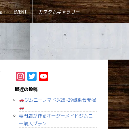
売
EVENT
カスタムギャラリー
Instagram
Twitter
YouTube
Channel
最近の投稿
ジムニーノマド3/28~29試乗会開催
専門店が作るオーダーメイドジムニ
ー購入プラン